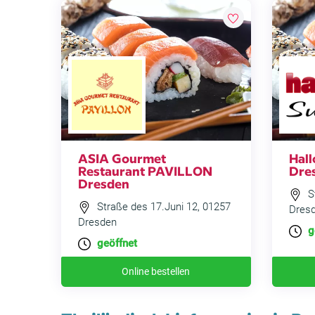
ASIA Gourmet
Hall
Restaurant PAVILLON
Dre
Dresden
St
Straße des 17.Juni 12, 01257
Dres
Dresden
g
geöffnet
Online bestellen