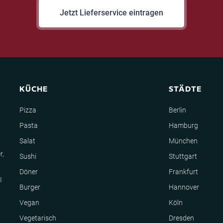
Jetzt Lieferservice eintragen
KÜCHE
STÄDTE
Pizza
Berlin
Pasta
Hamburg
Salat
München
r,
Sushi
Stuttgart
Döner
Frankfurt
I
Burger
Hannover
Vegan
Köln
Vegetarisch
Dresden