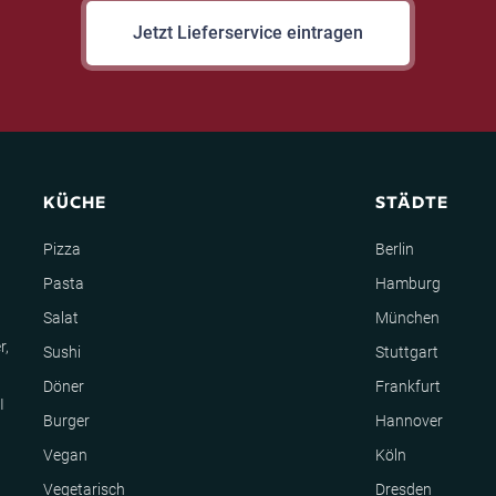
Jetzt Lieferservice eintragen
KÜCHE
STÄDTE
Pizza
Berlin
Pasta
Hamburg
Salat
München
r,
Sushi
Stuttgart
Döner
Frankfurt
I
Burger
Hannover
Vegan
Köln
Vegetarisch
Dresden