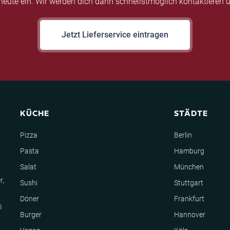
eute ein. Wir werden dich dann schnellstmöglich kontaktieren u
Jetzt Lieferservice eintragen
KÜCHE
STÄDTE
Pizza
Berlin
Pasta
Hamburg
Salat
München
r,
Sushi
Stuttgart
Döner
Frankfurt
I
Burger
Hannover