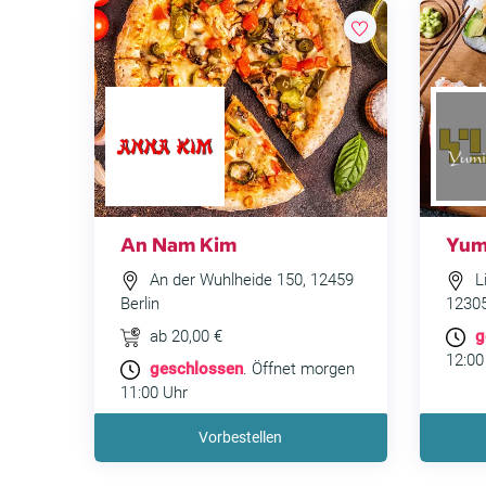
An Nam Kim
Yum
An der Wuhlheide 150, 12459
L
Berlin
12305
ab 20,00 €
g
12:00
geschlossen
. Öffnet morgen
11:00 Uhr
Vorbestellen