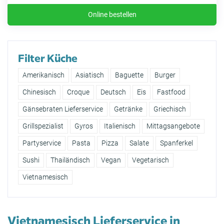
Online bestellen
Filter Küche
Amerikanisch
Asiatisch
Baguette
Burger
Chinesisch
Croque
Deutsch
Eis
Fastfood
Gänsebraten Lieferservice
Getränke
Griechisch
Grillspezialist
Gyros
Italienisch
Mittagsangebote
Partyservice
Pasta
Pizza
Salate
Spanferkel
Sushi
Thailändisch
Vegan
Vegetarisch
Vietnamesisch
Vietnamesisch Lieferservice in