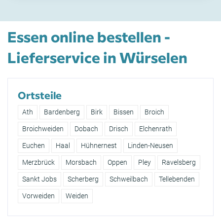
Essen online bestellen -
Lieferservice in Würselen
Ortsteile
Ath
Bardenberg
Birk
Bissen
Broich
Broichweiden
Dobach
Drisch
Elchenrath
Euchen
Haal
Hühnernest
Linden-Neusen
Merzbrück
Morsbach
Oppen
Pley
Ravelsberg
Sankt Jobs
Scherberg
Schweilbach
Tellebenden
Vorweiden
Weiden