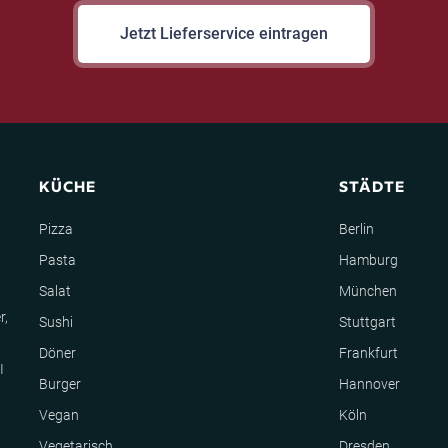
Jetzt Lieferservice eintragen
KÜCHE
STÄDTE
Pizza
Berlin
Pasta
Hamburg
Salat
München
r,
Sushi
Stuttgart
Döner
Frankfurt
I
Burger
Hannover
Vegan
Köln
Vegetarisch
Dresden