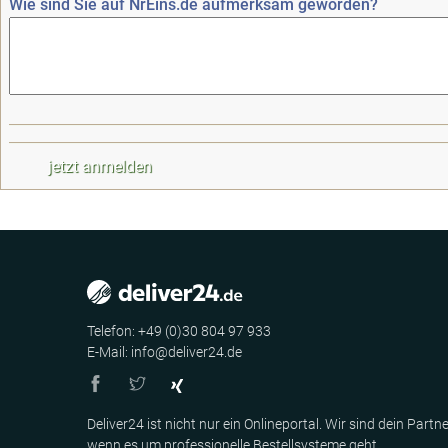
Wie sind Sie auf NrEins.de aufmerksam geworden?
Telefon: +49 (0)30 804 97 933
E-Mail: info@deliver24.de
Deliver24 ist nicht nur ein Onlineportal. Wir sind dein Partne
wenn es um professionelle Bestellsysteme geht.