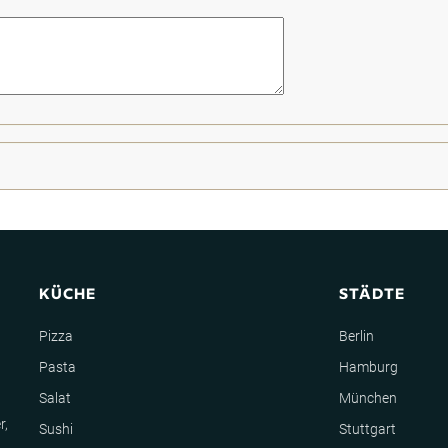
KÜCHE
STÄDTE
Pizza
Berlin
Pasta
Hamburg
Salat
München
r,
Sushi
Stuttgart