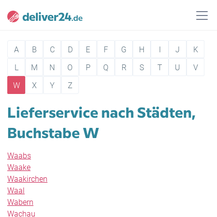
A
B
C
D
E
F
G
H
I
J
K
L
M
N
O
P
Q
R
S
T
U
V
W
X
Y
Z
Lieferservice nach Städten,
Buchstabe W
Waabs
Waake
Waakirchen
Waal
Wabern
Wachau